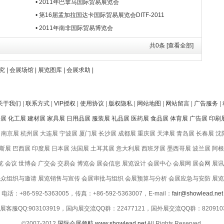
• 2011年巴拿马国际贸易展览会
• 第16届孟加拉国达卡国际贸易展览会DITF-2011
• 2011年南非国际贸易博览会
共
0
条 [查看全部]
究
|
会展场馆
|
展览图库
|
会展求助
|
关于我们
|
联系方式
|
VIP授权
|
使用协议
|
版权隐私
|
网站地图
|
网站留言
|
广告服务
|
子展
化工展
建材展
家具展
日用品展
服装展
礼品展
医药展
食品展
体育展
广告展
印刷
南京展 杭州展 大连展 宁波展 厦门展 长沙展 成都展 重庆展 天津展 青岛展 长春展 沈
展 巴西展 印度展 日本展 法国展 土耳其展 意大利展 西班牙展 墨西哥展 波兰展 阿
 会议 世博会 广交会 交易会 博览会 展会信息 展览设计 会展中心 会展网 展会网 展讯
众组织与邀请 展览销售与宣传 会展审批与组织 会展预算与分析 会展应急与安防 展
电话：+86-592-5363005，传真：+86-592-5363007，E-mail：
fair@showlead.net
展客服QQ:903103919，国内展交流QQ群：22477121，国外展交流QQ群：820910
©2007-2012
国际会展领航
www.showlead.net
All Rights Reserved.