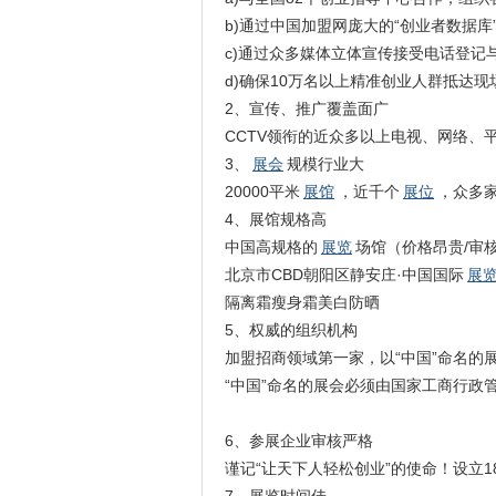
b)通过中国加盟网庞大的“创业者数据库”
c)通过众多媒体立体宣传接受电话登记
d)确保10万名以上精准创业人群抵达现
2、宣传、推广覆盖面广
CCTV领衔的近众多以上电视、网络、
3、
展会
规模行业大
20000平米
展馆
，近千个
展位
，众多
4、展馆规格高
中国高规格的
展览
场馆（价格昂贵/审
北京市CBD朝阳区静安庄·中国国际
展
隔离霜
瘦身霜
美白
防晒
5、权威的组织机构
加盟招商领域第一家，以“中国”命名的
“中国”命名的展会必须由国家工商行政
6、参展企业审核严格
谨记“让天下人轻松创业”的使命！设立1
7、展览时间佳