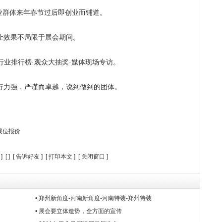
创业群体来年春节过后即创业而铺道。
让效果不局限于展会期间。
行业排行榜·观众大抽奖·媒体现场专访。
行力强，严谨而卓越，说到做到的团体。
展位报价
] [
] [
告诉好友
] [
打印本文
] [
关闭窗口
]
• 郑州新角度-河南新角度-河南特装-郑州特装
• 展会要立体造势，全方面的宣传