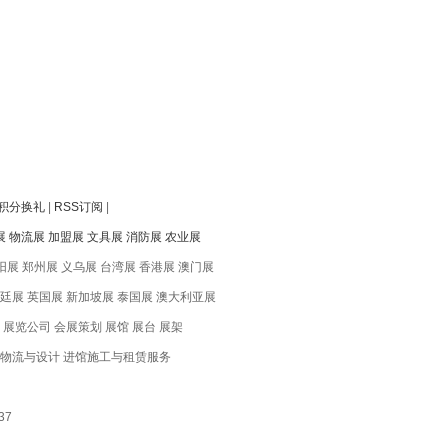
积分换礼
|
RSS订阅
|
展
物流展
加盟展
文具展
消防展
农业展
阳展 郑州展 义乌展 台湾展 香港展 澳门展
根廷展 英国展 新加坡展 泰国展 澳大利亚展
 展览公司 会展策划 展馆 展台 展架
览物流与设计 进馆施工与租赁服务
37