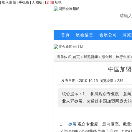
|
加入桌面
|
手机版
|
无图版
| [
全国
]
切换
首页
展会信息
会展公司
展览
当前位置:
首页
»
展览新闻
»
综合展、跨行业展
中国加盟
发布日期：2010-10-15 浏览次数：
235
核心提示：1、 参展观众专业度、意向
业人群参展。b)通过中国加盟网庞大
1、
参展
观众专业度、意向度高、数量
a)与全国82个创业指导中心合作，组