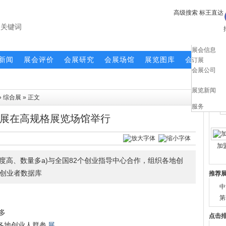
高级搜索
标王直达
展会信息
新闻
展会评价
会展研究
会展场馆
展览图库
会展求助
订展
会展公司
展览新闻
推荐
»
综合展
» 正文
服务
展在高规格展览场馆举行
加
度高、数量多a)与全国82个创业指导中心合作，组织各地创
的创业者数据库
推荐
中
第
多
点击
织各地创业人群参
展
。