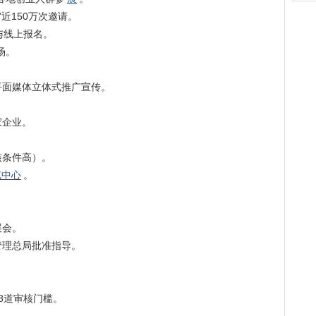
近150万次邀请。
与线上报名。
场。
平面媒体立体式推广宣传。
家企业。
核条件高）。
览中心
。
展会。
管理总局批准指导。
8道审核门槛。